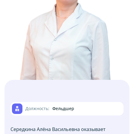
Лечение алкоголизма
Услуга
Кодирование от алкоголизма
Услуга
Реабилитация
Услуга
Лечение наркозависимости
Услуга
Должность:
Фельдшер
Середкина Алёна Васильевна оказывает